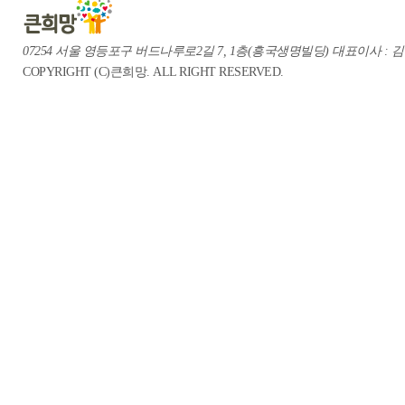
07254 서울 영등포구 버드나루로2길 7, 1층(흥국생명빌딩) 대표이사 : 김중혁 te
COPYRIGHT (C)큰희망. ALL RIGHT RESERVED.