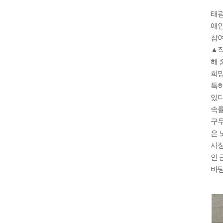
태광
애인
참여
▲직
해 
희망
특히
있다
속률
구두
은 
시장
인 
바탕