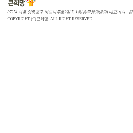
07254 서울 영등포구 버드나루로2길 7, 1층(흥국생명빌딩) 대표이사 : 김중혁 te
COPYRIGHT (C)큰희망. ALL RIGHT RESERVED.