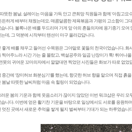
 따뜻한 봄날, 설레이는 마음을 가득 안고 큰희망 직원들과 함께 '아침고요
든든하게 배부터 채웠는데요. 매콤달콤한 제육볶음과 가평의 고소함이 그
습니다. 볼록나온 배를 두드리며 가게 앞 야외 흔들의자에 옹기종기 모여
는데, 그 덕분에 시작부터 텐션이 마구 올라갔답니다.
 좋게 배를 채우고 들어선 수목원은 그야말로 꽃들의 천국이었습니다. 화
 찍어주느라 시간 가는 줄 몰랐고, 백설공주와 일곱 난장이가 툭! 튀어나올 
 연못의 귀여운 꼬마의자에서 깔깔대면 찍었던 사진들은 화보가 따로 없었
 중간에 '장미허브 화분심기'를 했는데, 향긋한 허브 향을 맡으며 직접 흙
 봄날 따뜻한 날씨처럼 마음 속 힐링이 되었습니다.
러운 봄의 기운과 함께 웃음소리가 끊이지 않았던 이번 워크샵은 우리 모
습니다. 이번에 얻은 활기찬 기운을 바탕으로 일상에서도 서로를 응원하며 
 멋진 곳에서 새로운 추억을 쌓게 될지 벌써부터 기대가 되는 하루였습니다