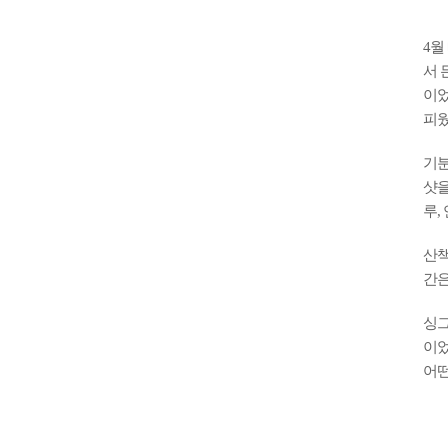
4월
서 
이었
피웠
기분
샷을
루,
산책
간은
싱그
이었
어떤