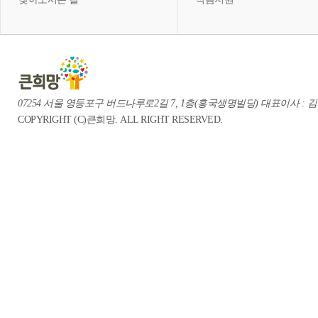
07254 서울 영등포구 버드나루로2길 7, 1층(흥국생명빌딩) 대표이사 : 김중혁 te
COPYRIGHT (C)큰희망. ALL RIGHT RESERVED.