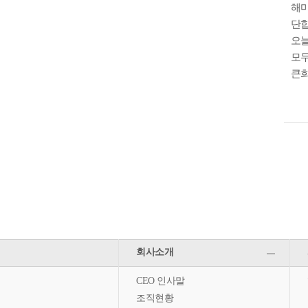
해마
단합
오늘
모두
큰희
회사소개
CEO 인사말
조직현황