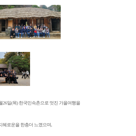
10월26일(목) 한국민속촌으로 멋진 가을여행을
 지혜로운을 한층더 느꼈으며,