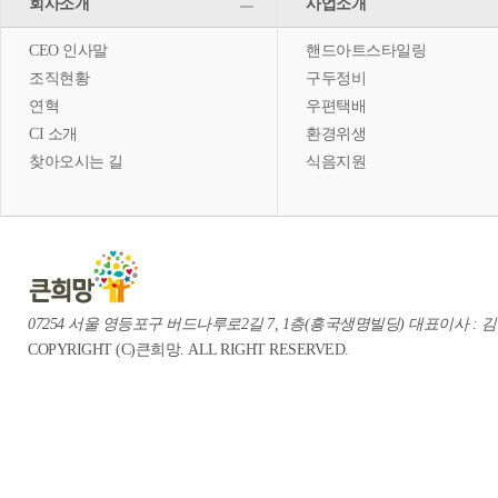
회사소개
사업소개
CEO 인사말
핸드아트스타일링
조직현황
구두정비
연혁
우편택배
CI 소개
환경위생
찾아오시는 길
식음지원
07254 서울 영등포구 버드나루로2길 7, 1층(흥국생명빌딩) 대표이사 : 김중혁 te
COPYRIGHT (C)큰희망. ALL RIGHT RESERVED.