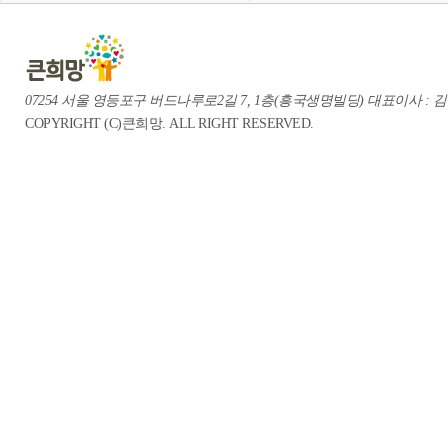
07254 서울 영등포구 버드나루로2길 7, 1층(흥국생명빌딩) 대표이사 : 김중혁 te
COPYRIGHT (C)큰희망. ALL RIGHT RESERVED.