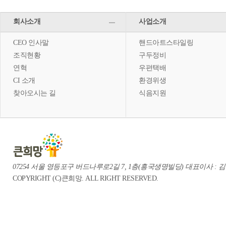
회사소개
사업소개
CEO 인사말
핸드아트스타일링
조직현황
구두정비
연혁
우편택배
CI 소개
환경위생
찾아오시는 길
식음지원
07254 서울 영등포구 버드나루로2길 7, 1층(흥국생명빌딩) 대표이사 : 김중혁 te
COPYRIGHT (C)큰희망. ALL RIGHT RESERVED.