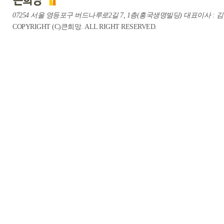
07254 서울 영등포구 버드나루로2길 7, 1층(흥국생명빌딩) 대표이사 : 김중혁 te
COPYRIGHT (C)큰희망. ALL RIGHT RESERVED.