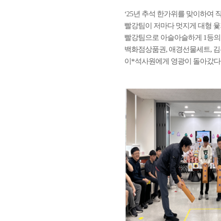
‘25년 추석 한가위를 맞이하여 
빨강팀이 저마다 멋지게 대형 윷가락
빨강팀으로 아슬아슬하게 1등의 
백화점상품권, 애경선물세트, 김
이*석사원에게 영광이 돌아갔다.