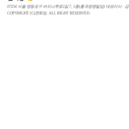
07254 서울 영등포구 버드나루로2길 7, 1층(흥국생명빌딩) 대표이사 : 김중혁 te
COPYRIGHT (C)큰희망. ALL RIGHT RESERVED.