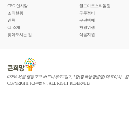
CEO 인사말
핸드아트스타일링
조직현황
구두정비
연혁
우편택배
CI 소개
환경위생
찾아오시는 길
식음지원
07254 서울 영등포구 버드나루로2길 7, 1층(흥국생명빌딩) 대표이사 : 김중혁 te
COPYRIGHT (C)큰희망. ALL RIGHT RESERVED.