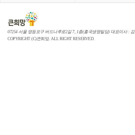
07254 서울 영등포구 버드나루로2길 7, 1층(흥국생명빌딩) 대표이사 : 김중혁 te
COPYRIGHT (C)큰희망. ALL RIGHT RESERVED.